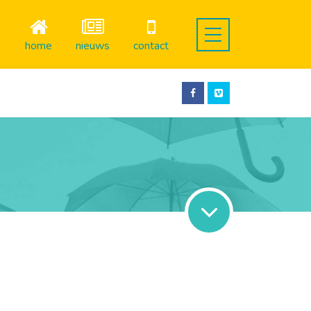
home
nieuws
contact